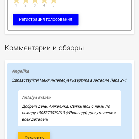
1 star
2 stars
3 stars
4 stars
5 stars
1
2
3
4
5
Регистрация голосования
Комментарии и обзоры
Angelika
Здравствуйте! Меня интересует квартира в Анталия Лара 2+1
Antalya Estate
Добрый день, Анжелика. Свяжитесь с нами по
номеру +905373079010 (Whats app) для уточнения
всех деталей!
Ответить