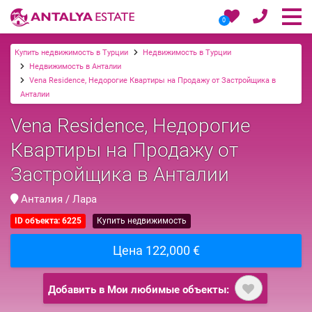
0
Купить недвижимость в Турции
Недвижимость в Турции
Недвижимость в Анталии
Vena Residence, Недорогие Квартиры на Продажу от Застройщика в
Анталии
Vena Residence, Недорогие
Квартиры на Продажу от
Застройщика в Анталии
Анталия / Лара
ID объекта: 6225
Купить недвижимость
Цена 122,000 €
Добавить в Мои любимые объекты: