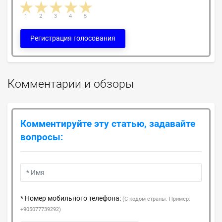
1 star
2 stars
3 stars
4 stars
5 stars
1
2
3
4
5
Регистрация голосования
Комментарии и обзоры
Комментируйте эту статью, задавайте
вопросы:
* Номер мобильного телефона:
(С кодом страны. Пример:
+905077739292)