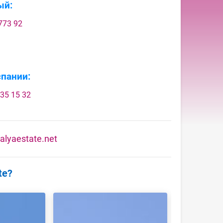
ый:
773 92
пании:
35 15 32
alyaestate.net
te?