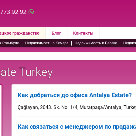
 773 92 92
ецкое гражданство
Блог
Контакты
в Стамбуле
Недвижимость в Кемере
Недвижимость в Белеке
Недвиж
ate Turkey
Как добраться до офиса Antalya Estate?
Çağlayan, 2043. Sk. No: 1/4, Muratpaşa/Antalya, Turke
Как связаться с менеджером по продажам