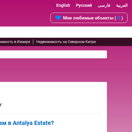
English
Русский
فارسی
العربية
0
Мои любимые объекты (
)
имость в Измире
Недвижимость на Северном Кипре
y
 в Antalya Estate?