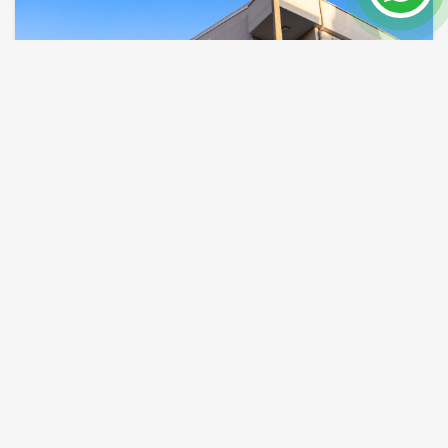
ПРОДАНО
Трехкомнатная Квартира на Продажу в
Ларе, Анталия
Анталия / Лара
ID объекта
Площадь
7802
115 m²
Цена 160,000 €
ПОДРОБНЕЕ