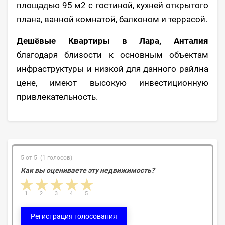
площадью 95 м2 с гостиной, кухней открытого
плана, ванной комнатой, балконом и террасой.
Дешёвые Квартиры в Лара, Анталия
благодаря близости к основным объектам
инфраструктуры и низкой для данного райлна
цене, имеют высокую инвестиционную
привлекательность.
5 от 5 (1 голосов)
Как вы оцениваете эту недвижимость?
1 star
2 stars
3 stars
4 stars
5 stars
1
2
3
4
5
Регистрация голосования