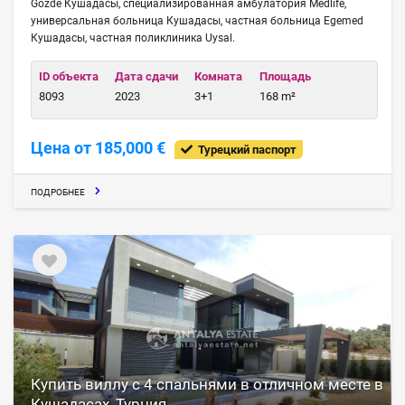
Gozde Кушадасы, специализированная амбулатория Medlife,
универсальная больница Кушадасы, частная больница Egemed
Кушадасы, частная поликлиника Uysal.
ID объекта
Дата сдачи
Комната
Площадь
8093
2023
3+1
168 m²
Цена от 185,000 €
Турецкий паспорт
ПОДРОБНЕЕ
Купить виллу с 4 спальнями в отличном месте в
Кушадасах, Турция