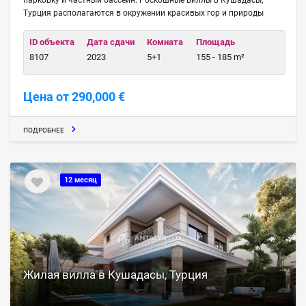
парковку и частный бассейн. Роскошные виллы в Кушадасы,
Турция располагаются в окружении красивых гор и природы
ID объекта
Дата сдачи
Комната
Площадь
8107
2023
5+1
155 - 185 m²
Цена от 290,000 €
ПОДРОБНЕЕ
12 месяц
Жилая вилла в Кушадасы, Турция