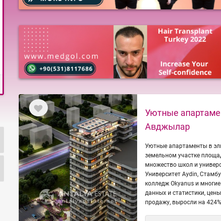
Уютные апартаме
Авджылар
Уютные апартаменты в эл
земельном участке площад
множество школ и универс
Университет Aydin, Стамб
колледж Okyanus и многие
данных и статистики, цен
продажу, выросли на 424% 