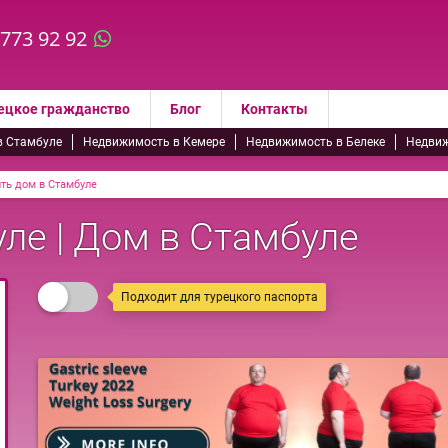
 773 92 92
ецкое гражданство
Блог
Контакты
в Стамбуле
Недвижимость в Кемере
Недвижимость в Белеке
Недвиж
ть дом в Стамбуле
ле | Дом в Стамбуле
Подходит для турецкого паспорта