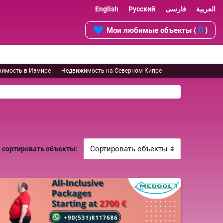
English
Русский
فارسی
العربية
0
Мои любимые объекты (
)
имость в Измире
Недвижимость на Северном Кипре
сортировать объекты: