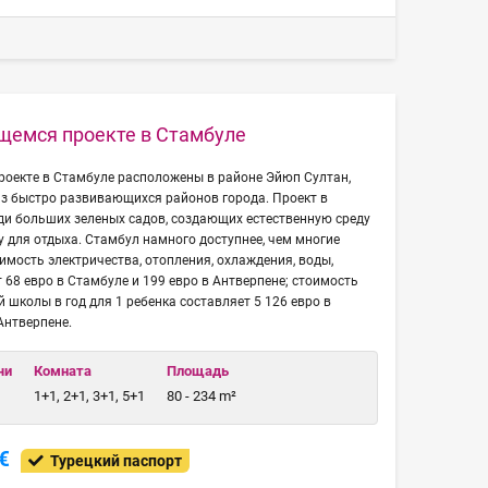
щемся проекте в Стамбуле
роекте в Стамбуле расположены в районе Эйюп Султан,
из быстро развивающихся районов города. Проект в
ди больших зеленых садов, создающих естественную среду
для отдыха. Стамбул намного доступнее, чем многие
имость электричества, отопления, охлаждения, воды,
 68 евро в Стамбуле и 199 евро в Антверпене; стоимость
школы в год для 1 ребенка составляет 5 126 евро в
Антверпене.
чи
Комната
Площадь
1+1, 2+1, 3+1, 5+1
80 - 234 m²
€
Турецкий паспорт