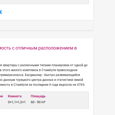
€
мость с отличным расположением в
я квартиры с различными типами планировки от одной до
а этого жилого комплекса в Стамбуле превосходное
 премиум-класса. Багджылар - быстро развивающийся
но данным турецкого центра данных и статистики зимой
жимость в Стамбуле за последние 4 года выросла на 476%
чи
Комната
Площадь
0+1,1+1,2+1
60 - 90 m²