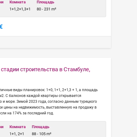
чи
Комната
Площадь
1+1,2+1,3+1
80 - 231 m²
€
стадии строительства в Стамбуле,
ичные виды планировок: 1+0, 1+1, 2+1,3 + 1, а площадь
 м2. С балконов каждой квартиры открывается
о и море. Зимой 2023 года, согласно данным турецкого
ки цены на недвижимость, выставленную на продажу в
сли на 174% за последний год.
чи
Комната
Площадь
1+1, 2+1
88 - 105 m²