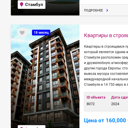
Стамбул
ПОДРОБНЕЕ
18 месяц
Квартиры в строя
Квартиры в строящемся п
который является одним 
Стамбуле расположен сре
и дружелюбную атмосферу 
другие города Европы: сто
вывоза мусора составляет
международной начальной 
Стамбуле и 14 750 евро в 
ID объекта
Дата сда
8072
2024
Цена от 160,000 