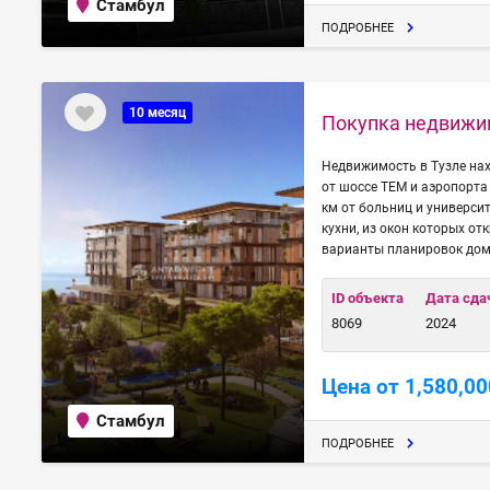
Стамбул
ПОДРОБНЕЕ
10 месяц
Покупка недвижим
Недвижимость в Тузле нах
от шоссе TEM и аэропорта 
км от больниц и универси
кухни, из окон которых о
варианты планировок домов
ID объекта
Дата сда
8069
2024
Цена от 1,580,00
Стамбул
ПОДРОБНЕЕ