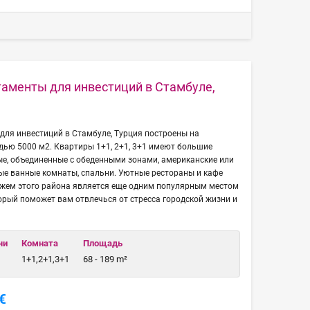
аменты для инвестиций в Стамбуле,
для инвестиций в Стамбуле, Турция построены на
ью 5000 м2. Квартиры 1+1, 2+1, 3+1 имеют большие
ые, объединенные с обеденными зонами, американские или
ые ванные комнаты, спальни. Уютные рестораны и кафе
жем этого района является еще одним популярным местом
торый поможет вам отвлечься от стресса городской жизни и
чи
Комната
Площадь
1+1,2+1,3+1
68 - 189 m²
€