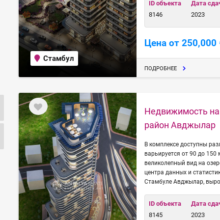
ID объекта
Дата сда
8146
2023
Цена от 250,000 
Стамбул
ПОДРОБНЕЕ
Недвижимость на 
район Авджылар
В комплексе доступны разл
варьируется от 90 до 150
великолепный вид на озер
центра данных и статисти
Стамбуле Авджылар, выро
ID объекта
Дата сда
8145
2023