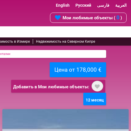
English
Русский
فارسی
العربية
0
Мои любимые объекты (
)
имость в Измире
Недвижимость на Северном Кипре
нталии
Цена от 178,000 €
Добавить в Мои любимые объекты:
12 месяц