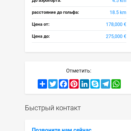
До аэропорта:
4.5 km
расстояние до гольфа:
18.5 km
Цена от:
178,000 €
Цена до:
275,000 €
Отметить:
Share
Twitter
Facebook
Pinterest
LinkedIn
Skype
Telegram
What
Быстрый контакт
Позвоните нам сейчас