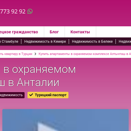
 773 92 92
ецкое гражданство
Блог
Контакты
в Стамбуле
Недвижимость в Кемере
Недвижимость в Белеке
Недвиж
ть квартиру в Турции
Купить апартаменты в охраняемом комплексе Алтынташ в А
 в охраняемом
ш в Анталии
Турецкий паспорт
недвижимость