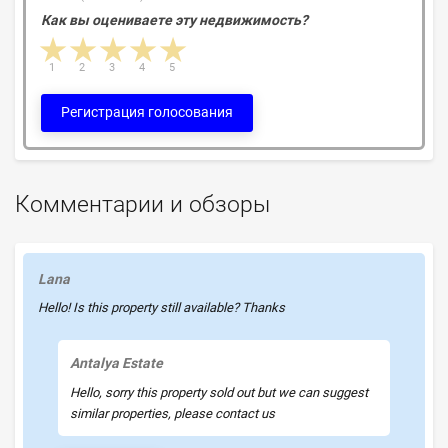
Как вы оцениваете эту недвижимость?
1 star
2 stars
3 stars
4 stars
5 stars
1
2
3
4
5
Регистрация голосования
Комментарии и обзоры
Lana
Hello! Is this property still available? Thanks
Antalya Estate
Hello, sorry this property sold out but we can suggest
similar properties, please contact us