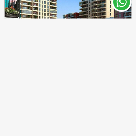
Aydos Country, Недвижимость в
Азиатской Части Стамбула
Стамбул
ID объекта
Площадь
5925
70 - 209 m²
Цена от 124,000 €
ПОДРОБНЕЕ