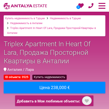
0
Купить недвижимость в Турции
Недвижимость в Турции
Недвижимость в Анталии
Triplex Apartment In Heart Of Lara, Продажа Просторной Квартиры в
Анталии
Triplex Apartment In Heart Of
Lara, Продажа Просторной
Квартиры в Анталии
Анталия / Лара
ID объекта: 3525
Купить недвижимость
Цена 238,000 €
Добавить в Мои любимые объекты: