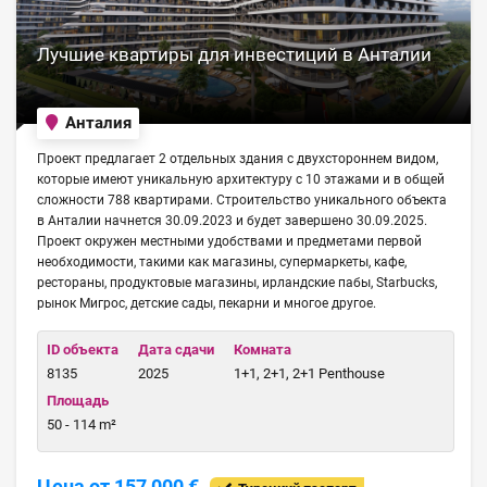
Лучшие квартиры для инвестиций в Анталии
Анталия
Проект предлагает 2 отдельных здания c двухстороннем видом,
которые имеют уникальную архитектуру с 10 этажами и в общей
сложности 788 квартирами. Строительство уникального объекта
в Анталии начнется 30.09.2023 и будет завершено 30.09.2025.
Проект окружен местными удобствами и предметами первой
необходимости, такими как магазины, супермаркеты, кафе,
рестораны, продуктовые магазины, ирландские пабы, Starbucks,
рынок Мигрос, детские сады, пекарни и многое другое.
ID объекта
Дата сдачи
Комната
8135
2025
1+1, 2+1, 2+1 Penthouse
Площадь
50 - 114 m²
Цена от 157,000 €