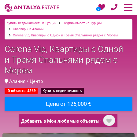
0
Купить недвижимость в Турции
Недвижимость в Турции
Квартиры в Алании
Corona Vip, Квартиры с Одной и Тремя Спальнями рядом с Морем
Corona Vip, Квартиры с Одной
и Тремя Спальнями рядом с
Морем
Алания / Центр
ID объекта: 4369
Купить недвижимость
Цена от 126,000 €
Добавить в Мои любимые объекты: