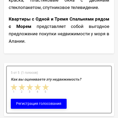
краска, пластиковые окна с двойным
стеклопакетом, спутниковое телевидение.
Квартиры с Одной и Тремя Спальнями рядом
с Морем
представляет собой выгодное
предложение покупки недвижимости у моря в
Алании.
5 от 5 (1 голосов)
Как вы оцениваете эту недвижимость?
1 star
2 stars
3 stars
4 stars
5 stars
1
2
3
4
5
Регистрация голосования