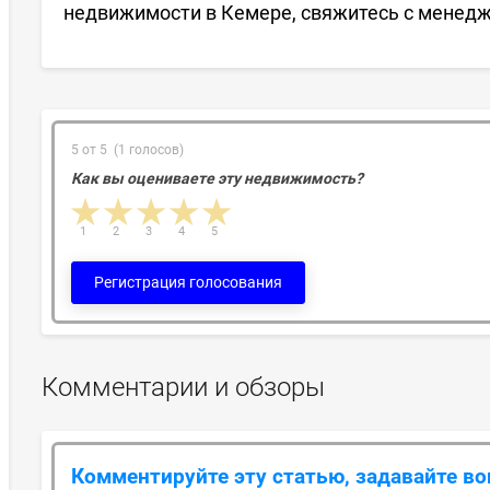
недвижимости в Кемере, свяжитесь с менед
5 от 5 (1 голосов)
Как вы оцениваете эту недвижимость?
1 star
2 stars
3 stars
4 stars
5 stars
1
2
3
4
5
Регистрация голосования
Комментарии и обзоры
Комментируйте эту статью, задавайте в