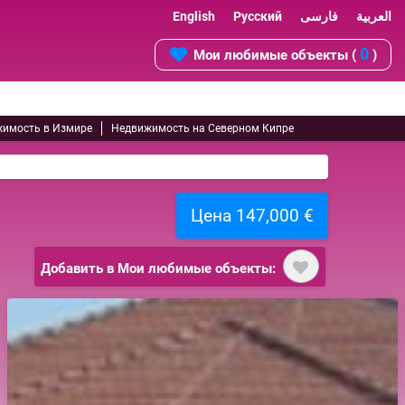
English
Русский
فارسی
العربية
0
Мои любимые объекты (
)
имость в Измире
Недвижимость на Северном Кипре
Цена 147,000 €
Добавить в Мои любимые объекты: