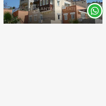
Club County, Недвижимость в Турции
Алания
Алания / Центр
ID объекта
Площадь
4849
110 m²
Цена 164,000 €
ПОДРОБНЕЕ