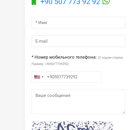
+90 507 773 92 92
* Номер мобильного телефона:
(С кодом страны.
Пример: +905077739292)