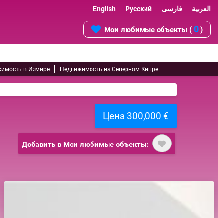
English
Русский
فارسی
العربية
0
Мои любимые объекты (
)
имость в Измире
Недвижимость на Северном Кипре
Цена 300,000 €
Добавить в Мои любимые объекты: