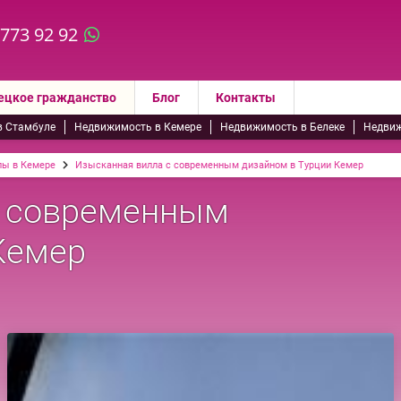
 773 92 92
ецкое гражданство
Блог
Контакты
в Стамбуле
Недвижимость в Кемере
Недвижимость в Белеке
Недвиж
лы в Кемере
Изысканная вилла с современным дизайном в Турции Кемер
с современным
Кемер