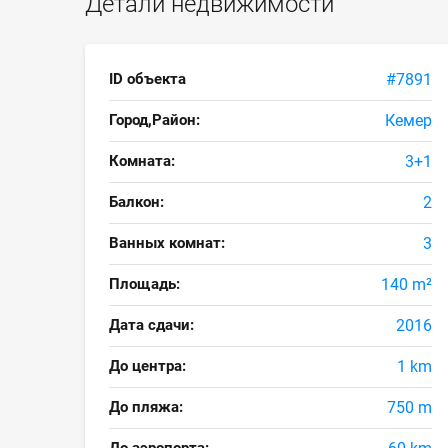
Детали недвижимости
ID объекта
#7891
Город,Район:
Кемер
Комната:
3+1
Балкон:
2
Ванных комнат:
3
Площадь:
140 m²
Дата сдачи:
2016
До центра:
1 km
До пляжа:
750 m