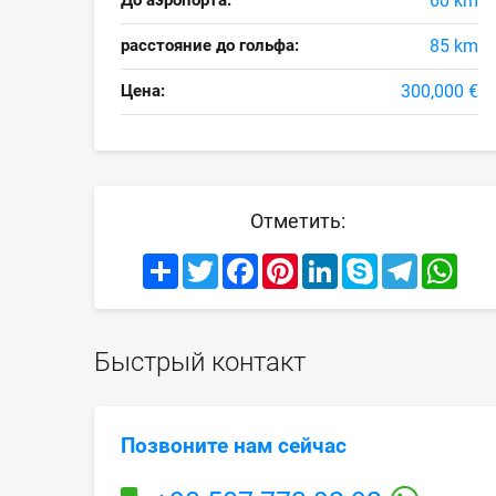
До аэропорта:
60 km
расстояние до гольфа:
85 km
Цена:
300,000 €
Отметить:
Share
Twitter
Facebook
Pinterest
LinkedIn
Skype
Telegram
What
Быстрый контакт
Позвоните нам сейчас