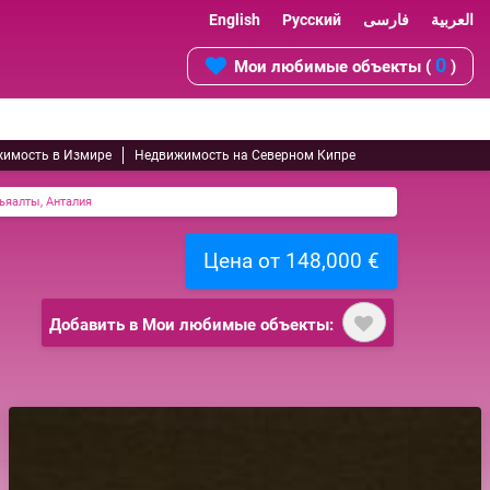
English
Русский
فارسی
العربية
0
Мои любимые объекты (
)
имость в Измире
Недвижимость на Северном Кипре
ьяалты, Анталия
Цена от 148,000 €
Добавить в Мои любимые объекты: