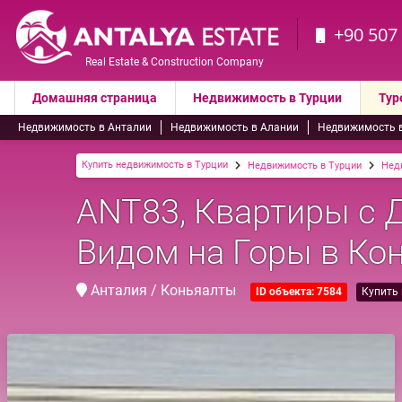
+90 507
Real Estate & Construction Company
Домашняя страница
Недвижимость в Турции
Тур
Недвижимость в Анталии
Недвижимость в Алании
Недвижимость 
Купить недвижимость в Турции
Недвижимость в Турции
Нед
ANT83, Квартиры с 
Видом на Горы в Ко
Анталия / Коньяалты
ID объекта: 7584
Купить