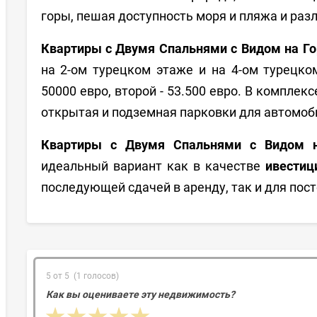
горы, пешая доступность моря и пляжа и ра
Квартиры с Двумя Спальнями с Видом на Г
на 2-ом турецком этаже и на 4-ом турецк
50000 евро, второй - 53.500 евро. В комплек
открытая и подземная парковки для автомоби
Квартиры с Двумя Спальнями с Видом н
идеальный вариант как в качестве
ивестиц
последующей сдачей в аренду, так и для пос
5 от 5 (1 голосов)
Как вы оцениваете эту недвижимость?
1 star
2 stars
3 stars
4 stars
5 stars