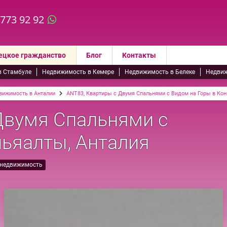
 773 92 92
ецкое гражданство
Блог
Контакты
в Стамбуле
Недвижимость в Кемере
Недвижимость в Белеке
Недвиж
вижимость в Анталии
ANT83, Квартиры с Двумя Спальнями с Видом на Горы в Кон
Двумя Спальнями с
ньяалты, Анталия
 недвижимость