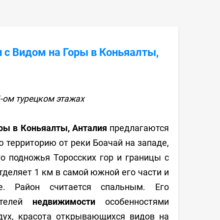
 с Видом на Горы в Коньяалты,
4-ом турецком этажах
ры в Коньяалты, Анталия
предлагаются
 территорию от реки Боачай на западе,
го подножья Торосских гор и границы с
тделяет 1 км в самой южной его части и
. Район считается спальным. Его
ателей
недвижимости
особенностями
дух, красота открывающихся видов на