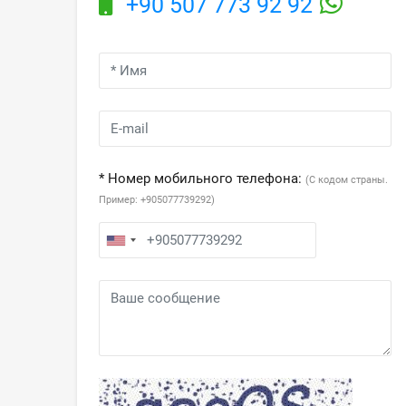
+90 507 773 92 92
* Номер мобильного телефона:
(С кодом страны.
Пример: +905077739292)