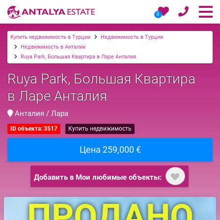
0
Купить недвижимость в Турции
Недвижимость в Турции
Недвижимость в Анталии
Ruya Park, Большая Квартира в Ларе Анталия
Ruya Park, Большая Квартира
в Ларе Анталия
Анталия / Лара
ID объекта: 3517
Купить недвижимость
Цена 259,000 €
Добавить в Мои любимые объекты:
ПРОДАНО