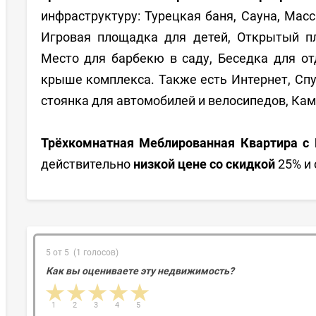
инфраструктуру: Турецкая баня, Сауна, Масс
Игровая площадка для детей, Открытый пл
Место для барбекю в саду, Беседка для о
крыше комплекса. Также есть Интернет, Спу
стоянка для автомобилей и велосипедов, Ка
Трёхкомнатная Меблированная Квартира с
действительно
низкой цене со скидкой
25% и 
5 от 5 (1 голосов)
Как вы оцениваете эту недвижимость?
1 star
2 stars
3 stars
4 stars
5 stars
1
2
3
4
5