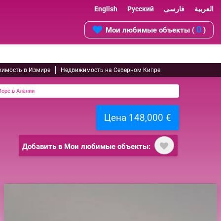
English
Русский
فارسی
العربية
0
Мои любимые объекты (
)
имость в Измире
Недвижимость на Северном Кипре
Море в Алании
Цена 148,000 €
Добавить в Мои любимые объекты: