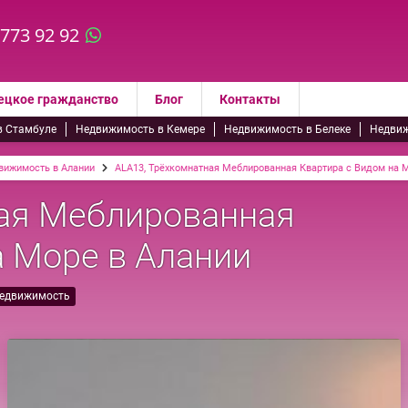
 773 92 92
ецкое гражданство
Блог
Контакты
в Стамбуле
Недвижимость в Кемере
Недвижимость в Белеке
Недвиж
вижимость в Алании
ALA13, Трёхкомнатная Меблированная Квартира с Видом на 
ная Меблированная
а Море в Алании
недвижимость