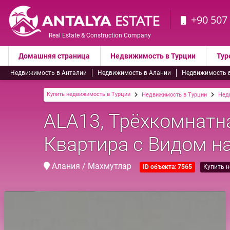
+90 507
Real Estate & Construction Company
Домашняя страница
Недвижимость в Турции
Тур
Недвижимость в Анталии
Недвижимость в Алании
Недвижимость 
Купить недвижимость в Турции
Недвижимость в Турции
Нед
ALA13, Трёхкомнат
Квартира с Видом н
Алания / Махмутлар
ID объекта: 7565
Купить 