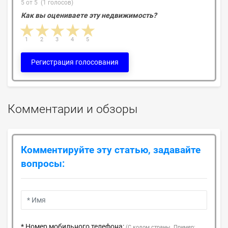
5 от 5 (1 голосов)
Как вы оцениваете эту недвижимость?
1 star
2 stars
3 stars
4 stars
5 stars
1
2
3
4
5
Регистрация голосования
Комментарии и обзоры
Комментируйте эту статью, задавайте
вопросы:
* Номер мобильного телефона:
(С кодом страны. Пример: