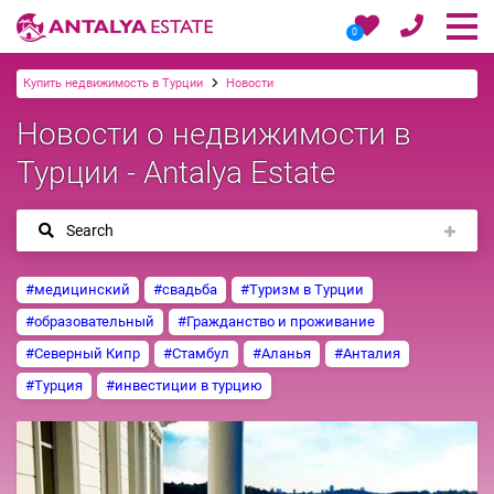
0
Купить недвижимость в Турции
Новости
Новости о недвижимости в
Турции - Antalya Estate
Search
#медицинский
#свадьба
#Туризм в Турции
#образовательный
#Гражданство и проживание
#Северный Кипр
#Стамбул
#Аланья
#Анталия
#Турция
#инвестиции в турцию