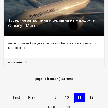
Турецкие авиалинии и Белавиа на маршруте
Стамбул-Минск
Авиакомпании Турецкие авиалинии и Белавиа договорились о
код-шеринге
ПОДРОБНЕЕ
page
11
from
27
(
184
item)
First
Prev
...
9
10
11
12
...
Next
Last