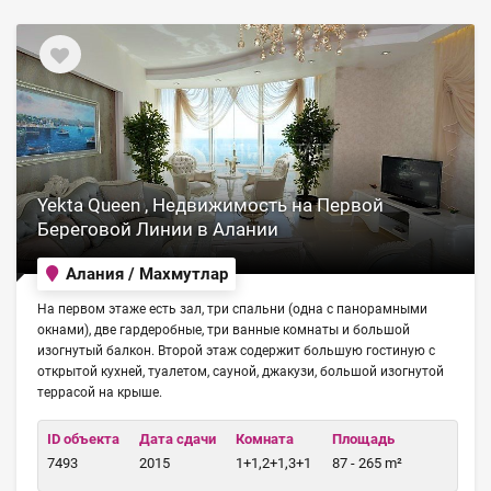
Yekta Queen , Недвижимость на Первой
Береговой Линии в Алании
Алания / Махмутлар
На первом этаже есть зал, три спальни (одна с панорамными
окнами), две гардеробные, три ванные комнаты и большой
изогнутый балкон. Второй этаж содержит большую гостиную с
открытой кухней, туалетом, сауной, джакузи, большой изогнутой
террасой на крыше.
ID объекта
Дата сдачи
Комната
Площадь
7493
2015
1+1,2+1,3+1
87 - 265 m²