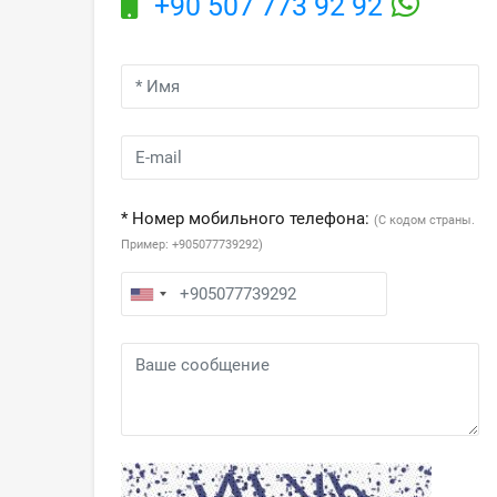
+90 507 773 92 92
* Номер мобильного телефона:
(С кодом страны.
Пример: +905077739292)