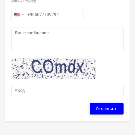
+905077739292)
Отправить