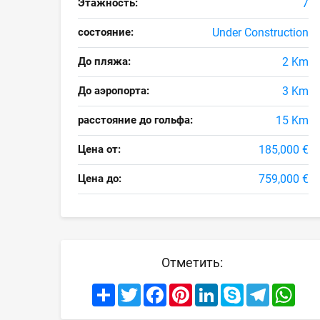
Этажность:
7
состояние:
Under Construction
До пляжа:
2 Km
До аэропорта:
3 Km
расстояние до гольфа:
15 Km
Цена от:
185,000 €
Цена до:
759,000 €
Отметить:
Share
Twitter
Facebook
Pinterest
LinkedIn
Skype
Telegram
What