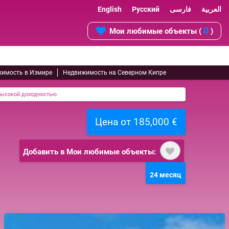
English
Русский
فارسی
العربية
0
Мои любимые объекты (
)
имость в Измире
Недвижимость на Северном Кипре
 высокой доходностью
Цена от 185,000 €
Добавить в Мои любимые объекты:
24 месяц