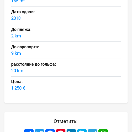
165 m²
Дата сдачи:
2018
До пляжа:
2 km
До аэропорта:
9 km
расстояние до гольфа:
20 km
Цена:
1,250 €
Отметить:
Share
Twitter
Facebook
Pinterest
LinkedIn
Skype
Telegram
WhatsApp