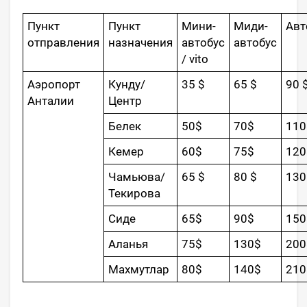
Пункт
Пункт
Мини-
Миди-
Авт
отправления
назначения
автобус
автобус
/ vito
Аэропорт
Кунду/
35 $
65 $
90 
Анталии
Центр
Белек
50$
70$
110
Кемер
60$
75$
120
Чамьюва/
65 $
80 $
130
Текирова
Сиде
65$
90$
150
Аланья
75$
130$
200
Махмутлар
80$
140$
210