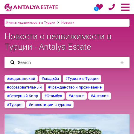
0
Купить недвижимость в Турции
Новости
Новости о недвижимости в
Турции - Antalya Estate
Search
#медицинский
#свадьба
#Туризм в Турции
#образовательный
#Гражданство и проживание
#Северный Кипр
#Стамбул
#Аланья
#Анталия
#Турция
#инвестиции в турцию