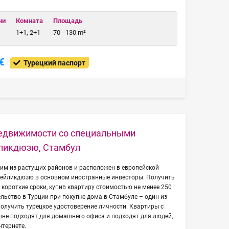
чи
Комната
Площадь
1+1, 2+1
70 - 130 m²
€
Турецкий паспорт
едвижимости со специальными
йликдюзю, Стамбул
им из растущих районов и расположен в европейской
Бейликдюзю в основном иностранные инвесторы. Получить
 короткие сроки, купив квартиру стоимостью не менее 250
ельство в Турции при покупке дома в Стамбуле – один из
олучить турецкое удостоверение личности. Квартиры с
шне подходят для домашнего офиса и подходят для людей,
нтернете.