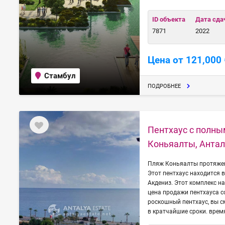
ID объекта
Дата сда
7871
2022
Цена от 121,000 
Стамбул
ПОДРОБНЕЕ
Пентхаус с полны
Коньяалты, Анта
Пляж Коньяалты протяжен
Этот пентхаус находится
Акдениз. Этот комплекс на
цена продажи пентхауса с
роскошный пентхаус, вы с
в кратчайшие сроки. врем