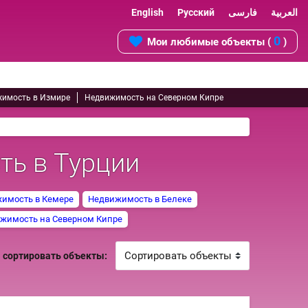
English
Русский
فارسی
العربية
0
Мои любимые объекты (
)
имость в Измире
Недвижимость на Северном Кипре
ть в Турции
имость в Кемере
Недвижимость в Белеке
жимость на Северном Кипре
сортировать объекты: