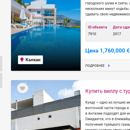
городского шума и суеты.
нескольких минут ходьбы. 
сдавать свою недвижимост
ID объекта
Дата сда
7910
2017
Цена 1,760,000 €
Калкан
ПОДРОБНЕЕ
Купить виллу с т
Кунду — одно из лучших м
восточной части города и
в Анталии подходят для и
Ожидается, что в ближай
получения турецкого граж