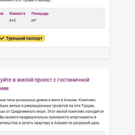
ижимость в Турции в аренду.
чи
Комната
Площадь
6+2
m²
Турецкий паспорт
уйте в жилой проект с гостиничной
нии
ные типы роскошных домов и вилл в Алании. Комплекс
йших жилых и рекреационных проектов на юге Турции,
ах от Средиземного моря. Этот жилой комплекс находится
. Вы можете предварительно приобрести апартаменты в
ительства и купить квартиру в Алании по разумной цене.