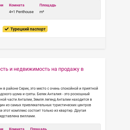
чи
Комната
Площадь
4+1 Penthouse
m²
Турецкий паспорт
сть и недвижимость на продажу в
н в районе Серик, это место с очень спокойной и приятной
одского шума и суеты. Белек Анталия - это роскошный
ной части Анталии, Земля легенд Анталии находится в
 один из самых привлекательных туристических центров
е этот комплекс состоит только из квартир. Другая
редставлена виллами.
чи
Комната
Площадь