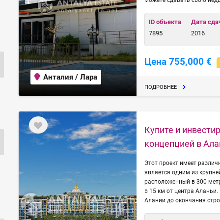
можете сдавать свою недв
ID объекта
Дата сда
7895
2016
Цена 755,000 €
Анталия / Лара
ПОДРОБНЕЕ
Купите и инвестир
концепцией в Ала
Этот проект имеет различ
является одним из крупне
расположенный в 300 метр
в 15 км от центра Аланьи
Алании до окончания стро