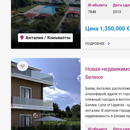
ID объекта
Дата сда
7848
2013
Цена 1,350,000 €
Анталия / Коньяалты
ПОДРОБНЕЕ
Новая недвижимо
Белеке
Белек, Анталия, расположе
атмосферой, вдали от гор
пляжный городок в восточ
Белеке. Land of Legends -
Анталии. В элитном городк
недвижимость в Белеке п
ID объекта
Дата сда