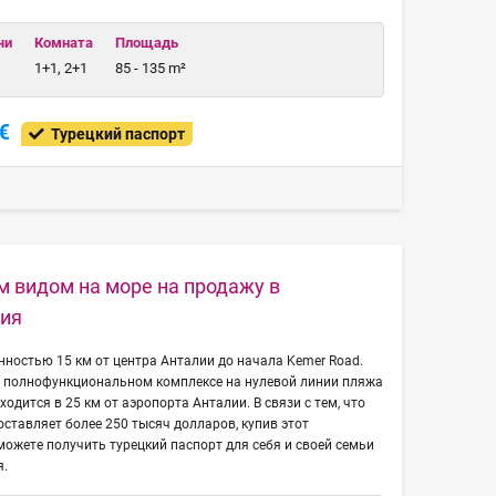
чи
Комната
Площадь
1+1, 2+1
85 - 135 m²
€
Турецкий паспорт
м видом на море на продажу в
лия
ностью 15 км от центра Анталии до начала Kemer Road.
 в полнофункциональном комплексе на нулевой линии пляжа
ходится в 25 км от аэропорта Анталии. В связи с тем, что
оставляет более 250 тысяч долларов, купив этот
можете получить турецкий паспорт для себя и своей семьи
я.