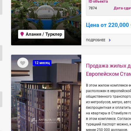
ID объекта
7874
Дата сда
Цена от 220,000 
Алания / Турклер
ПОДРОБНЕЕ
12 месяц
Продажа жилых д
Европейском Ста
В этом жилом комплексе е
расположен в европейской
общественного транспорт
из метробусов, метро, авт
беспроцентная и оплатить
на квартиры в Стамбуле г
в этом комплексе. Соглас
турецкий паспорт можно, 
менее 250 000 долларов.