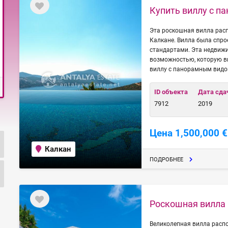
Купить виллу с п
Эта роскошная вилла расп
Калкане. Вилла была спро
стандартами. Эта недвиж
возможностью, которую вы
виллу с панорамным видо
ID объекта
Дата сда
7912
2019
Цена 1,500,000 €
Калкан
ПОДРОБНЕЕ
Роскошная вилла 
Великолепная вилла распо