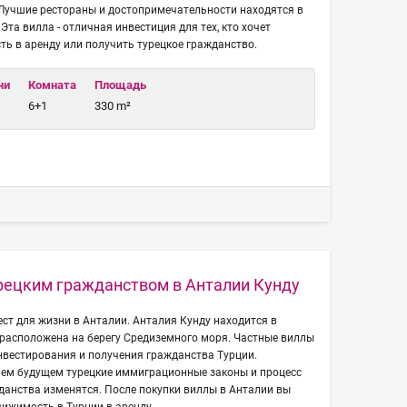
 Лучшие рестораны и достопримечательности находятся в
Эта вилла - отличная инвестиция для тех, кто хочет
ь в аренду или получить турецкое гражданство.
чи
Комната
Площадь
6+1
330 m²
урецким гражданством в Анталии Кунду
ест для жизни в Анталии. Анталия Кунду находится в
 расположена на берегу Средиземного моря. Частные виллы
нвестирования и получения гражданства Турции.
шем будущем турецкие иммиграционные законы и процесс
данства изменятся. После покупки виллы в Анталии вы